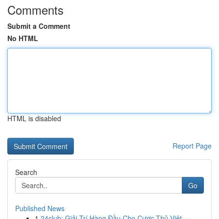
Comments
Submit a Comment
No HTML
HTML is disabled
Report Page
Search
Go
Published News
1
24club: Giải Trí Hàng Đầu Cho Cược Thủ Việt