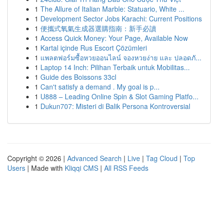
1
The Allure of Italian Marble: Statuario, White ...
1
Development Sector Jobs Karachi: Current Positions
1
便攜式氧氣生成器選購指南：新手必讀
1
Access Quick Money: Your Page, Available Now
1
Kartal içinde Rus Escort Çözümleri
1
แพลตฟอร์มซื้อหวยออนไลน์ จองหวยง่าย และ ปลอดภั...
1
Laptop 14 Inch: Pilihan Terbaik untuk Mobilitas...
1
Guide des Boissons 33cl
1
Can't satisfy a demand . My goal is p...
1
U888 – Leading Online Spin & Slot Gaming Platfo...
1
Dukun707: Misteri di Balik Persona Kontroversial
Copyright © 2026 |
Advanced Search
|
Live
|
Tag Cloud
|
Top
Users
| Made with
Kliqqi CMS
|
All RSS Feeds