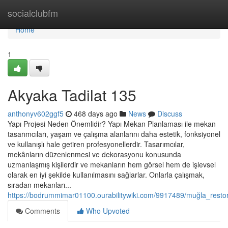
Home
socialclubfm
Home
1
Akyaka Tadilat 135
anthonyv602ggf5
468 days ago
News
Discuss
Yapı Projesi Neden Önemlidir? Yapı Mekan Planlaması ile mekan
tasarımcıları, yaşam ve çalışma alanlarını daha estetik, fonksiyonel
ve kullanışlı hale getiren profesyonellerdir. Tasarımcılar,
mekânların düzenlenmesi ve dekorasyonu konusunda
uzmanlaşmış kişilerdir ve mekanların hem görsel hem de işlevsel
olarak en iyi şekilde kullanılmasını sağlarlar. Onlarla çalışmak,
sıradan mekanları...
https://bodrummimar01100.ourabilitywiki.com/9917489/muğla_resto
Comments
Who Upvoted