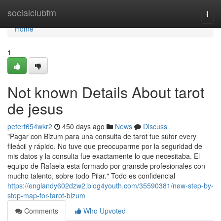
Home
socialclubfm
Togg
navi
Home
1
Not known Details About tarot
de jesus
petert654wkr2
450 days ago
News
Discuss
"Pagar con Bizum para una consulta de tarot fue súfor every
fileácil y rápido. No tuve que preocuparme por la seguridad de
mis datos y la consulta fue exactamente lo que necesitaba. El
equipo de Rafaela esta formado por gransde profesionales con
mucho talento, sobre todo Pilar." Todo es confidencial
https://englandy602dzw2.blog4youth.com/35590381/new-step-by-
step-map-for-tarot-bizum
Comments
Who Upvoted