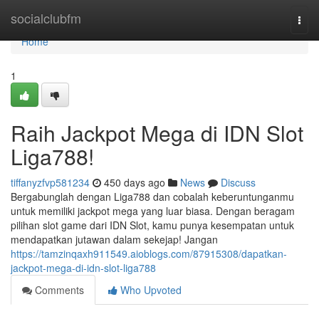
Home
socialclubfm
Togg
navi
Home
1
Raih Jackpot Mega di IDN Slot
Liga788!
tiffanyzfvp581234
450 days ago
News
Discuss
Bergabunglah dengan Liga788 dan cobalah keberuntunganmu
untuk memiliki jackpot mega yang luar biasa. Dengan beragam
pilihan slot game dari IDN Slot, kamu punya kesempatan untuk
mendapatkan jutawan dalam sekejap! Jangan
https://tamzinqaxh911549.aioblogs.com/87915308/dapatkan-
jackpot-mega-di-idn-slot-liga788
Comments
Who Upvoted