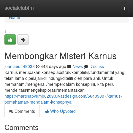
Home
socialclubfm
Togg
navi
Home
1
Membongkar Misteri Karnus
joaniaeu449038
443 days ago
News
Discuss
Karnus merupakan konsep abstrak/kompleks/fundamental yang
telah lama dipelajari/dilindungi/diteliti oleh para ahli. Untuk
memahami/mengenali/memperdalam konsep ini, kita perlu
mendelitasi/mengeksplorasi/memantaskan
https://martinapvum062090.ivasdesign.com/56409807/karnus-
pemahaman-mendalam-konsepnya
Comments
Who Upvoted
Comments