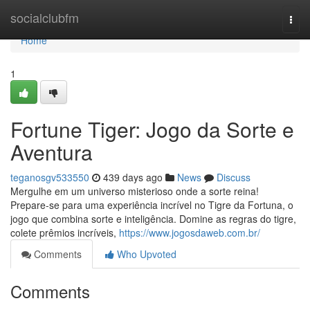
Home
socialclubfm
Togg
navi
Home
1
Fortune Tiger: Jogo da Sorte e
Aventura
teganosgv533550
439 days ago
News
Discuss
Mergulhe em um universo misterioso onde a sorte reina!
Prepare-se para uma experiência incrível no Tigre da Fortuna, o
jogo que combina sorte e inteligência. Domine as regras do tigre,
colete prêmios incríveis,
https://www.jogosdaweb.com.br/
Comments
Who Upvoted
Comments