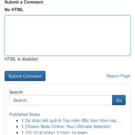
Submit a Comment
No HTML
HTML is disabled
Report Page
Search
Go
Published News
1
Dự đoán kết quả lô Top miền Bắc hôm hôm nay ...
1
{Dream Beds Online: Your Ultimate Selection
1
חשפניות: המדריך המלא לבילוי לילי