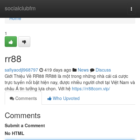
Home
socialclubfm
Togg
navi
Home
1
rr88
safiyaodjl968797
419 days ago
News
Discuss
Giới Thiệu Về RR88 RR88 là một trong những nhà cái cá cược
trực tuyến nổi bật hiện nay, được nhiều người chơi tại Việt Nam và
châu Á tin tưởng lựa chọn. Với hệ
https://rr88com.vip/
Comments
Who Upvoted
Comments
Submit a Comment
No HTML