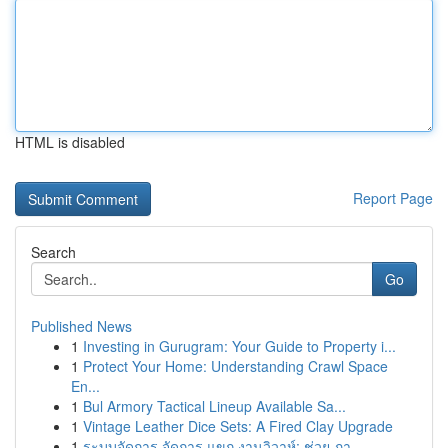
HTML is disabled
Report Page
Search
Go
Published News
1
Investing in Gurugram: Your Guide to Property i...
1
Protect Your Home: Understanding Crawl Space
En...
1
Bul Armory Tactical Lineup Available Sa...
1
Vintage Leather Dice Sets: A Fired Clay Upgrade
1
ระบบจัดการ จัดการ แขก งานวิวาห์: ช่วย ภา...