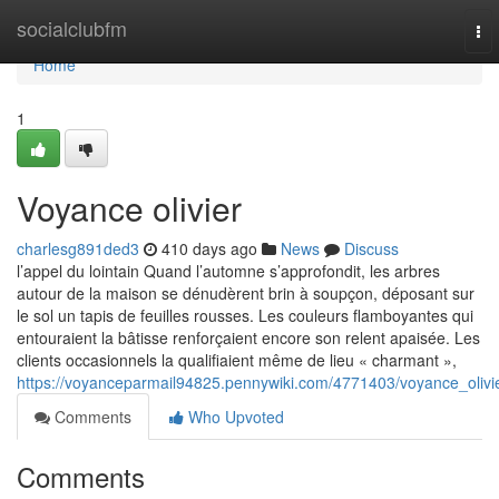
Home
socialclubfm
To
nav
Home
1
Voyance olivier
charlesg891ded3
410 days ago
News
Discuss
l’appel du lointain Quand l’automne s’approfondit, les arbres
autour de la maison se dénudèrent brin à soupçon, déposant sur
le sol un tapis de feuilles rousses. Les couleurs flamboyantes qui
entouraient la bâtisse renforçaient encore son relent apaisée. Les
clients occasionnels la qualifiaient même de lieu « charmant »,
https://voyanceparmail94825.pennywiki.com/4771403/voyance_olivi
Comments
Who Upvoted
Comments