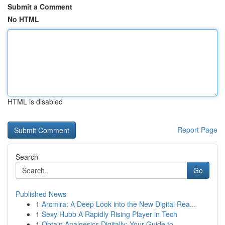
Submit a Comment
No HTML
HTML is disabled
Report Page
Search
Go
Published News
1
Arcmira: A Deep Look into the New Digital Rea...
1
Sexy Hubb A Rapidly Rising Player in Tech
1
Obtain Analgesics Digitally: Your Guide to...