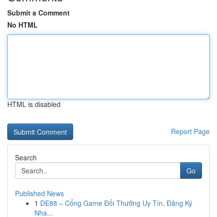
Submit a Comment
No HTML
HTML is disabled
Report Page
Search
Go
Published News
1
DE88 – Cổng Game Đổi Thưởng Uy Tín, Đăng Ký
Nha...