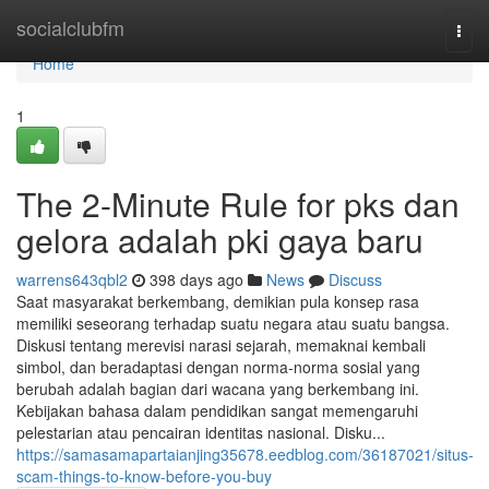
Home
socialclubfm
Togg
navi
Home
1
The 2-Minute Rule for pks dan
gelora adalah pki gaya baru
warrens643qbl2
398 days ago
News
Discuss
Saat masyarakat berkembang, demikian pula konsep rasa
memiliki seseorang terhadap suatu negara atau suatu bangsa.
Diskusi tentang merevisi narasi sejarah, memaknai kembali
simbol, dan beradaptasi dengan norma-norma sosial yang
berubah adalah bagian dari wacana yang berkembang ini.
Kebijakan bahasa dalam pendidikan sangat memengaruhi
pelestarian atau pencairan identitas nasional. Disku...
https://samasamapartaianjing35678.eedblog.com/36187021/situs-
scam-things-to-know-before-you-buy