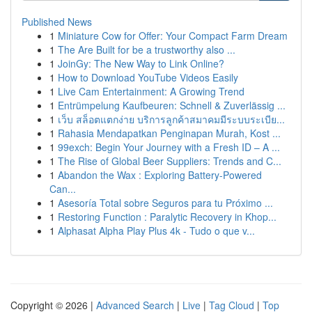
Published News
1
Miniature Cow for Offer: Your Compact Farm Dream
1
The Are Built for be a trustworthy also ...
1
JoinGy: The New Way to Link Online?
1
How to Download YouTube Videos Easily
1
Live Cam Entertainment: A Growing Trend
1
Entrümpelung Kaufbeuren: Schnell & Zuverlässig ...
1
เว็บ สล็อตแตกง่าย บริการลูกค้าสมาคมมีระบบระเบีย...
1
Rahasia Mendapatkan Penginapan Murah, Kost ...
1
99exch: Begin Your Journey with a Fresh ID – A ...
1
The Rise of Global Beer Suppliers: Trends and C...
1
Abandon the Wax : Exploring Battery-Powered
Can...
1
Asesoría Total sobre Seguros para tu Próximo ...
1
Restoring Function : Paralytic Recovery in Khop...
1
Alphasat Alpha Play Plus 4k - Tudo o que v...
Copyright © 2026 |
Advanced Search
|
Live
|
Tag Cloud
|
Top