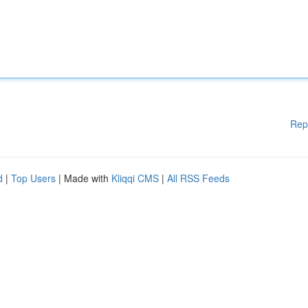
Rep
d
|
Top Users
| Made with
Kliqqi CMS
|
All RSS Feeds