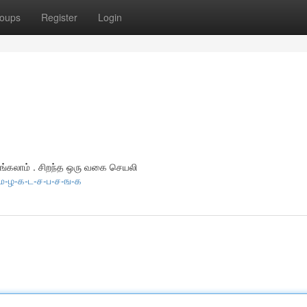
oups
Register
Login
்கலாம் . சிறந்த ஒரு வகை செயலி
தம-ழ-க-ட-ச-ப-ச-ங-க