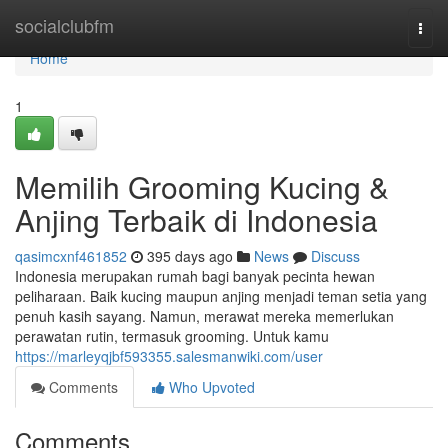
Home
socialclubfm
Togg
navi
Home
1
Memilih Grooming Kucing &
Anjing Terbaik di Indonesia
qasimcxnf461852
395 days ago
News
Discuss
Indonesia merupakan rumah bagi banyak pecinta hewan
peliharaan. Baik kucing maupun anjing menjadi teman setia yang
penuh kasih sayang. Namun, merawat mereka memerlukan
perawatan rutin, termasuk grooming. Untuk kamu
https://marleyqjbf593355.salesmanwiki.com/user
Comments
Who Upvoted
Comments