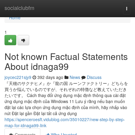
Home
socialclubfm
Togg
navi
Home
1
Not known Factual Statements
About idnaga99
joycec221sjy9
392 days ago
News
Discuss
『天穂のサクナヒメ』か『龍の国 ルーンファクトリー』どちらを
買うか悩んでいるのですが、それぞれの特徴など教えていただき
たいです。 Cách thay đổi ứng dụng mặc định thông qua cài đặt
ứng dụng mặc định của Windows 11 Lưu ý rằng nếu bạn muốn
đặt lại các lựa chọn ứng dụng mặc định của mình, hãy nhấp vào
nút Đặt lại gần Đặt lại tất cả ứng dụng
https://spenceroesft.vidublog.com/35010227/new-step-by-step-
map-for-idnaga99-link
Comments
Who Upvoted