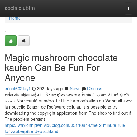
Home
socialclubfm
Togg
navi
Home
1
Magic mushroom chocolate
kaufen Can Be Fun For
Anyone
ericat602fey1
392 days ago
News
Discuss
कर्नल और महिला आईजी... रिटायर होकर उत्तराखंड के गांव में 'प्रधान जी' बने दो टॉप
अफसर Nouveauté numéro 1 : Une harmonisation du Webmail avec
la nouvelle Edition de l’software cellular. It is possible to try
downloading the copyright application from The shop to find out if
The problem persists.
https://waylonnjdwn.vidublog.com/35110844/the-2-minute-rule-
for-zauberpilze-deutschland