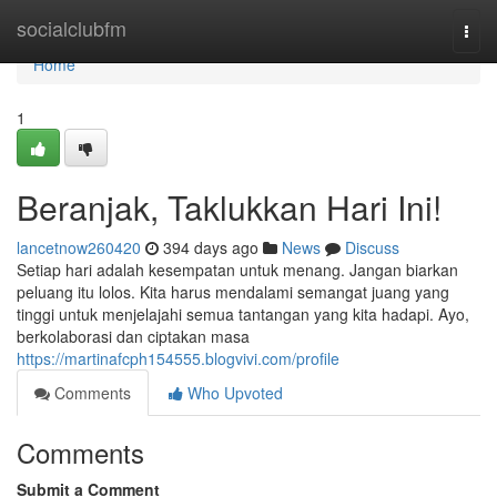
Home
socialclubfm
Togg
navi
Home
1
Beranjak, Taklukkan Hari Ini!
lancetnow260420
394 days ago
News
Discuss
Setiap hari adalah kesempatan untuk menang. Jangan biarkan
peluang itu lolos. Kita harus mendalami semangat juang yang
tinggi untuk menjelajahi semua tantangan yang kita hadapi. Ayo,
berkolaborasi dan ciptakan masa
https://martinafcph154555.blogvivi.com/profile
Comments
Who Upvoted
Comments
Submit a Comment