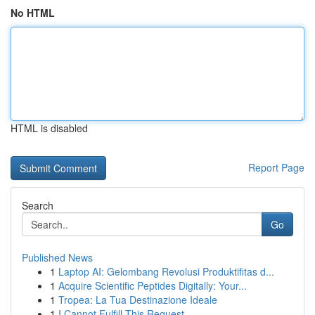
No HTML
HTML is disabled
Report Page
Search
Go
Published News
1
Laptop AI: Gelombang Revolusi Produktifitas d...
1
Acquire Scientific Peptides Digitally: Your...
1
Tropea: La Tua Destinazione Ideale
1
I Cannot Fulfill This Request