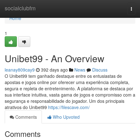
Home
socialclubfm
Togg
navi
Home
1
Unibet99 - An Overview
leanay809cay9
392 days ago
News
Discuss
O Unibet99 tem ganhado destaque entre os entusiastas de
apostas e jogos online por oferecer uma experiência completa,
segura e repleta de entretenimento. A plataforma se destaca por
sua interface intuitiva, vasta gama de jogos e compromisso com a
segurança e responsabilidade do jogador. Um dos principais
atrativos do Unibet99
https://filescave.com/
Comments
Who Upvoted
Comments