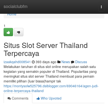
Home
socialclubfm
Togg
navi
Home
1
Situs Slot Server Thailand
Terpercaya
izaakqahd008541
393 days ago
News
Discuss
Melakukan taruhan di situs slot online merupakan salah satu
kegiatan yang semakin populer di Thailand. Popularitas yang
meningkat situs slot server Thailand membuat para pemain
memiliki pilihan {luar biasa|hampir tak
https://montysolw525796.dsiblogger.com/69046164/agen-judi-
online-terpercaya-thailand
Comments
Who Upvoted