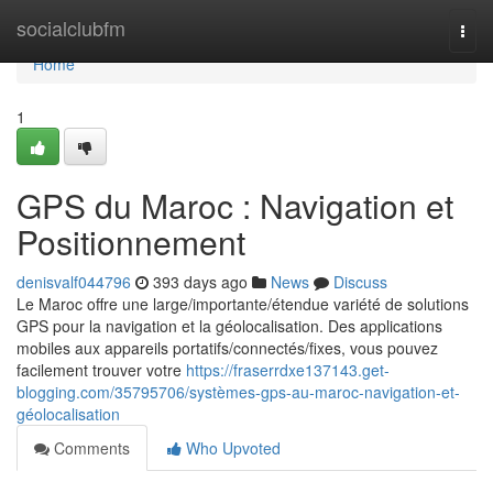
Home
socialclubfm
Togg
navi
Home
1
GPS du Maroc : Navigation et
Positionnement
denisvalf044796
393 days ago
News
Discuss
Le Maroc offre une large/importante/étendue variété de solutions
GPS pour la navigation et la géolocalisation. Des applications
mobiles aux appareils portatifs/connectés/fixes, vous pouvez
facilement trouver votre
https://fraserrdxe137143.get-
blogging.com/35795706/systèmes-gps-au-maroc-navigation-et-
géolocalisation
Comments
Who Upvoted