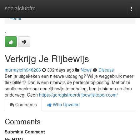
Home
socialclubfm
Togg
navi
Home
1
Verkrijg Je Rijbewijs
murrayjefh948266
392 days ago
News
Discuss
Ben je uitgekeken een nieuwe uitdaging? Wil je weggebruik meer
flexibiliteit? Dan is een rijbewijs de perfecte oplossing! Met onze
snelle manier om een rijbewijs te behalen, ben je binnen no time
onderweg. Geen
https://geregistreerdrijbewijskopen.com/
Comments
Who Upvoted
Comments
Submit a Comment
No HTML