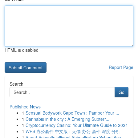
HTML is disabled
Report Page
Search
Go
Published News
1
Sensual Bodywork Cape Town : Pamper Your ...
1
Cannabis in the city : A Emerging Subterr...
1
Cryptocurrency Casino: Your Ultimate Guide to 2024
1
WPS 办公套件 中文版：无偿 办公 套件 深度 分析
1
Smart SchoolIntelligent SchoolFuture School Aca...