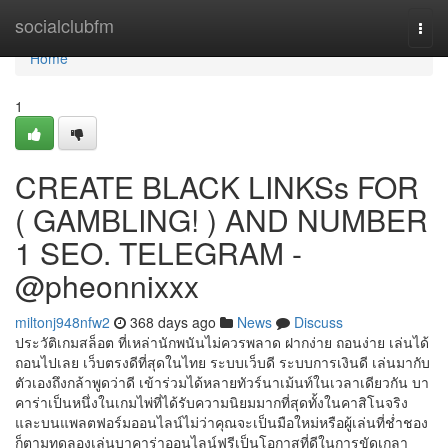
Home
socialclubfm
Togg
navi
Home
1
CREATE BLACK LINKSs FOR
( GAMBLING! ) AND NUMBER
1 SEO. TELEGRAM -
@pheonnixxx
miltonj948nfw2
368 days ago
News
Discuss
ประวัติเกมสล็อต ที่เหล่านักพนันไม่ควรพลาด ฝากง่าย ถอนง่าย เล่นได้
ถอนไปเลย เว็บตรงดีที่สุดในไทย ระบบเว็บดี ระบบการเงินดี เล่นมากับ
ตัวเองถึงกล้าพูดว่าดี เข้าร่วมได้หลายทัวร์นาเม้นท์ในเวลาเดียวกัน บา
คาร่าเป็นหนึ่งในเกมไพ่ที่ได้รับความนิยมมากที่สุดทั้งในคาสิโนจริง
และบนแพลตฟอร์มออนไลน์ไม่ว่าคุณจะเป็นมือใหม่หรือผู้เล่นที่ช่ำชอง
ก็ตามทดลองเล่นบาคาร่าออนไลน์ฟรีเป็นโอกาสที่ดีในการขัดเกลา