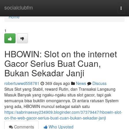
Home
socialclubfm
Togg
navi
Home
1
HBOWIN: Slot on the internet
Gacor Serius Buat Cuan,
Bukan Sekadar Janji
robertuwwd558781
369 days ago
News
Discuss
Situs Slot yang Stabil, reward Rutin, dan Transaksi Langsung
Masuk Banyak yang ngaku-ngaku situs slot gacor, tapi gak
semuanya bisa buktiin omongannya. Di antara ratusan System
yang ada, HBOWIN muncul sebagai salah satu
https://sabrinaexey234909.bloginder.com/37379447/hbowin-slot-
on-the-web-gacor-serius-buat-cuan-bukan-sekadar-janji
Comments
Who Upvoted