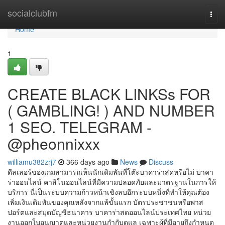
Home
socialclubfm
Togg
navi
Home
1
CREATE BLACK LINKSs FOR
( GAMBLING! ) AND NUMBER
1 SEO. TELEGRAM -
@pheonnixxx
williamu382zrj7
366 days ago
News
Discuss
ดีลเลอร์ของเกมสามารถเห็นนักเดิมพันที่โต๊ะบาคาร่าสดหรือไม่ บาคา
ร่าออนไลน์ คาสิโนออนไลน์ที่มีความปลอดภัยและมาตรฐานในการให้
บริการ นี่เป็นระบบความก้าวหน้าเชิงลบอีกระบบหนึ่งที่ทำให้คุณต้อง
เพิ่มเงินเดิมพันของคุณหลังจากแพ้ขั้นแรก บัตรประชาชนหรือพาส
ปอร์ตและสมุดบัญชีธนาคาร บาคาร่าสดออนไลน์ประเทศไทย หน่วย
งานออกใบอนุญาตและหน่วยงานกำกับดูแล ​เฉพาะ​ผู้​ที่​มีอายุ​ถึง​กำหนด​