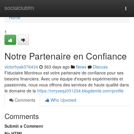
Home
socialclubfm
Togg
navi
Home
1
Notre Partenaire en Confiance
victorhyak376434
363 days ago
News
Discuss
Fiduciaire Montreux est votre partenaire de confiance pour ses
besoins financiers. Avec une équipe d'experts expérimentés et
passionnés, nous vous offrons des services de haute qualité dans
le domaine de la
https://roryxeqz031234.blogdemls.com/profile
Comments
Who Upvoted
Comments
Submit a Comment
No HTML