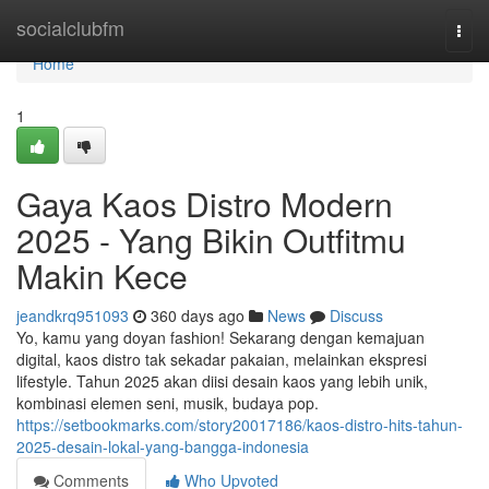
Home
socialclubfm
Togg
navi
Home
1
Gaya Kaos Distro Modern
2025 - Yang Bikin Outfitmu
Makin Kece
jeandkrq951093
360 days ago
News
Discuss
Yo, kamu yang doyan fashion! Sekarang dengan kemajuan
digital, kaos distro tak sekadar pakaian, melainkan ekspresi
lifestyle. Tahun 2025 akan diisi desain kaos yang lebih unik,
kombinasi elemen seni, musik, budaya pop.
https://setbookmarks.com/story20017186/kaos-distro-hits-tahun-
2025-desain-lokal-yang-bangga-indonesia
Comments
Who Upvoted