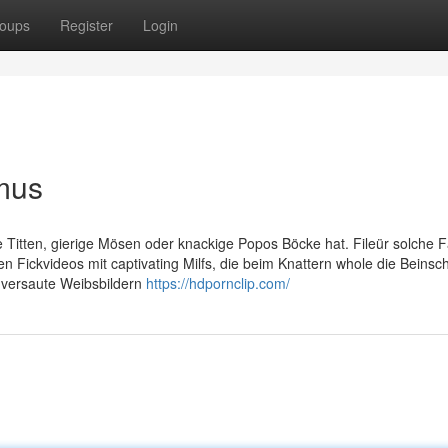
oups
Register
Login
mus
 Titten, gierige Mösen oder knackige Popos Böcke hat. Fileür solche F
en Fickvideos mit captivating Milfs, die beim Knattern whole die Beinsc
e versaute Weibsbildern
https://hdpornclip.com/