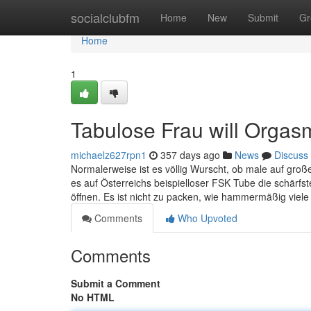
Home
socialclubfm
Home
New
Submit
Gr
Home
1
Tabulose Frau will Orgas
michaelz627rpn1
357 days ago
News
Discuss
Normalerweise ist es völlig Wurscht, ob male auf große
es auf Österreichs beispielloser FSK Tube die schärfst
öffnen. Es ist nicht zu packen, wie hammermäßig viel
Comments
Who Upvoted
Comments
Submit a Comment
No HTML