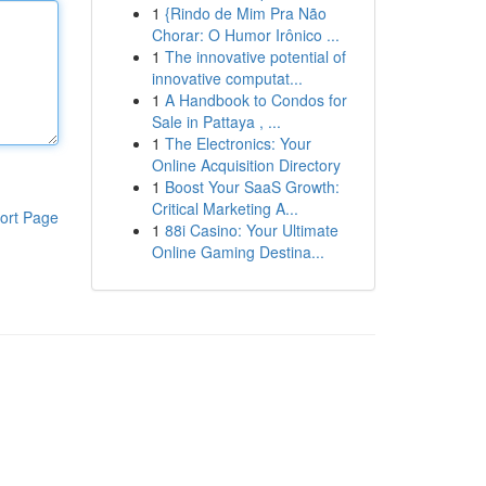
1
{Rindo de Mim Pra Não
Chorar: O Humor Irônico ...
1
The innovative potential of
innovative computat...
1
A Handbook to Condos for
Sale in Pattaya , ...
1
The Electronics: Your
Online Acquisition Directory
1
Boost Your SaaS Growth:
Critical Marketing A...
ort Page
1
88i Casino: Your Ultimate
Online Gaming Destina...