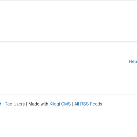
Rep
d
|
Top Users
| Made with
Kliqqi CMS
|
All RSS Feeds