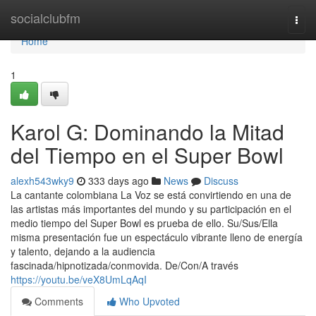
Home
socialclubfm
Togg
navi
Home
1
Karol G: Dominando la Mitad
del Tiempo en el Super Bowl
alexh543wky9
333 days ago
News
Discuss
La cantante colombiana La Voz se está convirtiendo en una de
las artistas más importantes del mundo y su participación en el
medio tiempo del Super Bowl es prueba de ello. Su/Sus/Ella
misma presentación fue un espectáculo vibrante lleno de energía
y talento, dejando a la audiencia
fascinada/hipnotizada/conmovida. De/Con/A través
https://youtu.be/veX8UmLqAqI
Comments
Who Upvoted