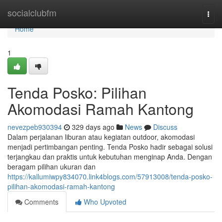
Home
socialclubfm
Togg
navi
Home
1
Tenda Posko: Pilihan
Akomodasi Ramah Kantong
nevezpeb930394
329 days ago
News
Discuss
Dalam perjalanan liburan atau kegiatan outdoor, akomodasi
menjadi pertimbangan penting. Tenda Posko hadir sebagai solusi
terjangkau dan praktis untuk kebutuhan menginap Anda. Dengan
beragam pilihan ukuran dan
https://kallumiwpy834070.link4blogs.com/57913008/tenda-posko-
pilihan-akomodasi-ramah-kantong
Comments
Who Upvoted