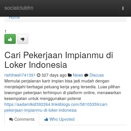
Home
socialclubfm
Togg
navi
Home
1
Cari Pekerjaan Impianmu di
Loker Indonesia
rishihwsh741391
327 days ago
News
Discuss
Memulai perjalanan karir impian bisa jadi mudah dengan
menjelajahi berbagai peluang kerja yang tersedia. Luas pilihan
lowongan pekerjaan terhimpun di platform online, menawarkan
kesempatan untuk menggunakan potensi
https://aadamtkid392264.link4blogs.com/58105359/cari-
pekerjaan-impianmu-di-loker-indonesia
Comments
Who Upvoted