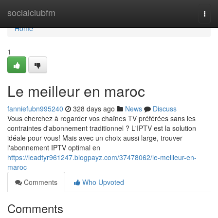
Home
socialclubfm
Togg
navi
Home
1
Le meilleur en maroc
fanniefubn995240
328 days ago
News
Discuss
Vous cherchez à regarder vos chaînes TV préférées sans les
contraintes d'abonnement traditionnel ? L'IPTV est la solution
idéale pour vous! Mais avec un choix aussi large, trouver
l'abonnement IPTV optimal en
https://leadtyr961247.blogpayz.com/37478062/le-meilleur-en-
maroc
Comments
Who Upvoted
Comments