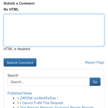
Submit a Comment
No HTML
HTML is disabled
Report Page
Search
Go
Published News
1
ZAPZ88 เครดิตฟรีสล็อต !
1
I Cannot Fulfill This Request
1
The Premier Retreats: Exclusive Private Resorts