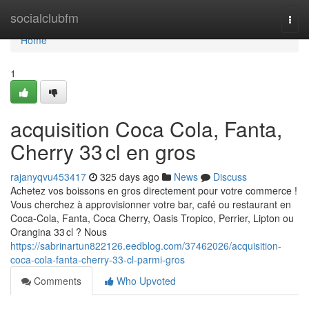
Home
socialclubfm
Togg
navi
Home
1
acquisition Coca Cola, Fanta,
Cherry 33 cl en gros
rajanyqvu453417
325 days ago
News
Discuss
Achetez vos boissons en gros directement pour votre commerce !
Vous cherchez à approvisionner votre bar, café ou restaurant en
Coca-Cola, Fanta, Coca Cherry, Oasis Tropico, Perrier, Lipton ou
Orangina 33 cl ? Nous
https://sabrinartun822126.eedblog.com/37462026/acquisition-
coca-cola-fanta-cherry-33-cl-parmi-gros
Comments
Who Upvoted