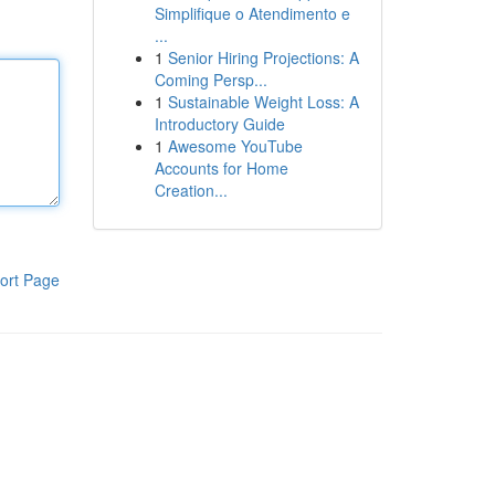
Simplifique o Atendimento e
...
1
Senior Hiring Projections: A
Coming Persp...
1
Sustainable Weight Loss: A
Introductory Guide
1
Awesome YouTube
Accounts for Home
Creation...
ort Page