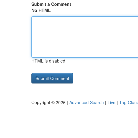
Submit a Comment
No HTML
HTML is disabled
Copyright © 2026 |
Advanced Search
|
Live
|
Tag Clou