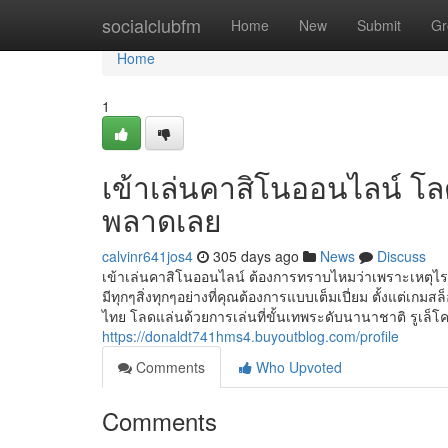
Home
socialclubfm
Home
New
Submit
Gr
Home
1
เข้าเล่นคาสิโนออนไลน์ โลด
พลาดเลย
calvinr641jos4
305 days ago
News
Discuss
เข้าเล่นคาสิโนออนไลน์ ต้องการทราบไหมว่าเพราะเหตุไรน
มีทุกๆสิ่งทุกๆอย่างที่คุณต้องการแบบเต็มเปี่ยม ตั้งแต่เกมสล็
ไทย โลดแล่นด้วยการเล่นที่ขั้นเทพระดับนานาชาติ รูเล็โค
https://donaldt741hms4.buyoutblog.com/profile
Comments
Who Upvoted
Comments