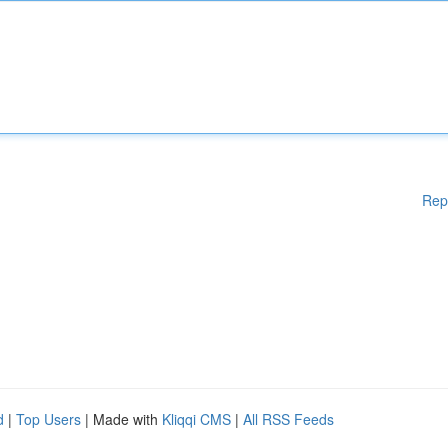
Rep
d
|
Top Users
| Made with
Kliqqi CMS
|
All RSS Feeds