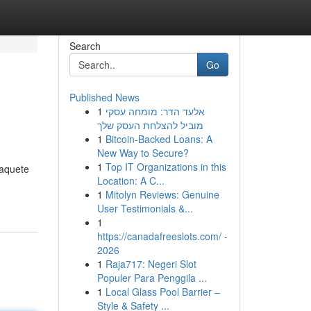
Search
Go
Published News
1
אלעד הדר: מומחה עסקי
מוביל להצלחת העסק שלך
1
Bitcoin-Backed Loans: A
New Way to Secure?
1
Top IT Organizations in this
paquete
Location: A C...
1
Mitolyn Reviews: Genuine
User Testimonials &...
1
https://canadafreeslots.com/ -
2026
1
Raja717: Negeri Slot
Populer Para Penggila ...
1
Local Glass Pool Barrier –
Style & Safety ...