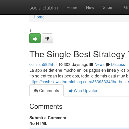
Home
socialclubfm
Home
New
Submit
Gr
Home
1
The Single Best Strategy 
collinsn592hhf4
303 days ago
News
Discuss
La app se detiene mucho en los pagos en línea y los p
no se entregan los pedidos, todo lo demás está muy bie
https://cashziqwc.therainblog.com/36395334/the-best-
Comments
Who Upvoted
Comments
Submit a Comment
No HTML