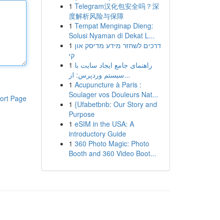
1
Telegram汉化包安全吗？深
度解析风险与保障
1
Tempat Menginap Dieng:
Solusi Nyaman di Dekat L...
1
דרכים לשחזר מידע מדיסק און
קי
1
راهنمای جامع ایجاد سایت با
سیستم وردپرس: از...
1
Acupuncture à Paris :
Soulager vos Douleurs Nat...
ort Page
1
{Ufabetbnb: Our Story and
Purpose
1
eSIM in the USA: A
introductory Guide
1
360 Photo Magic: Photo
Booth and 360 Video Boot...