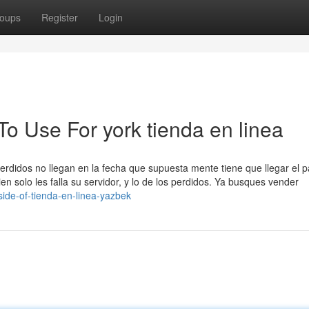
oups
Register
Login
To Use For york tienda en linea
erdidos no llegan en la fecha que supuesta mente tiene que llegar el 
n solo les falla su servidor, y lo de los perdidos. Ya busques vender
side-of-tienda-en-linea-yazbek