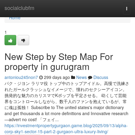
Home
socialclubfm
Togg
navi
Home
1
New Step by Step Map For
property in gurugram
antoniou245non7
299 days ago
News
Discuss
パク・ジヨン ラリマ役 トップ中のトップアイドル。高慢で洗練さ
れたガールクラッシュなイメージで、憧れのセクシーアイコン。
挑発的な魅力のカリスマでKポップを平定させる。 幼くして芸能
界をコントロールしながら、数千人のファンを抱えているが、常
に魂は孤独！ Subscribe to The united states's major dictionary
and get thousands a lot more definitions and Innovative research
—advert no cost! 「フェイ...
https://investmentpropertygurgaon.game.blog/2025/09/13/alpha-
corp-sky1-sector-15-part-2-gurgaon-ultra-luxury-living/