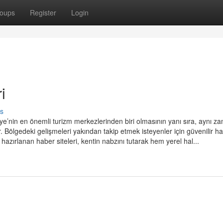
oups
Register
Login
i
s
kiye’nin en önemli turizm merkezlerinden biri olmasının yanı sıra, aynı 
. Bölgedeki gelişmeleri yakından takip etmek isteyenler için güvenilir h
hazırlanan haber siteleri, kentin nabzını tutarak hem yerel hal...