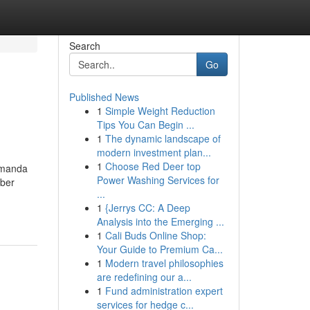
Search
Go
Published News
1
Simple Weight Reduction
Tips You Can Begin ...
1
The dynamic landscape of
modern investment plan...
1
Choose Red Deer top
zamanda
Power Washing Services for
aber
...
1
{Jerrys CC: A Deep
Analysis into the Emerging ...
1
Cali Buds Online Shop:
Your Guide to Premium Ca...
1
Modern travel philosophies
are redefining our a...
1
Fund administration expert
services for hedge c...