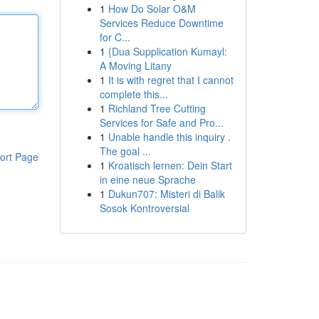
1
How Do Solar O&M
Services Reduce Downtime
for C...
1
{Dua Supplication Kumayl:
A Moving Litany
1
It is with regret that I cannot
complete this...
1
Richland Tree Cutting
Services for Safe and Pro...
1
Unable handle this inquiry .
The goal ...
ort Page
1
Kroatisch lernen: Dein Start
in eine neue Sprache
1
Dukun707: Misteri di Balik
Sosok Kontroversial