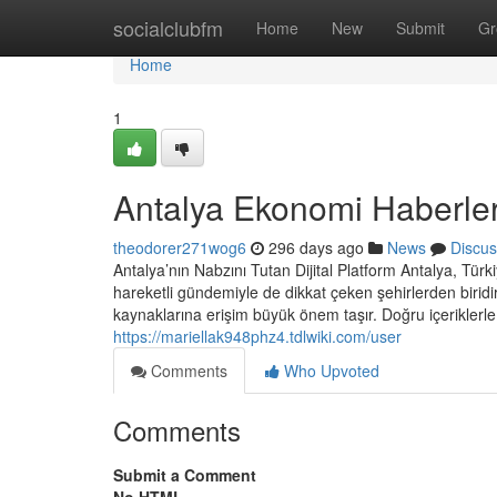
Home
socialclubfm
Home
New
Submit
Gr
Home
1
Antalya Ekonomi Haberler
theodorer271wog6
296 days ago
News
Discus
Antalya’nın Nabzını Tutan Dijital Platform Antalya, Tür
hareketli gündemiyle de dikkat çeken şehirlerden biridir
kaynaklarına erişim büyük önem taşır. Doğru içeriklerle 
https://mariellak948phz4.tdlwiki.com/user
Comments
Who Upvoted
Comments
Submit a Comment