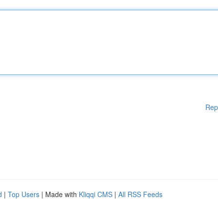
Rep
d
|
Top Users
| Made with
Kliqqi CMS
|
All RSS Feeds