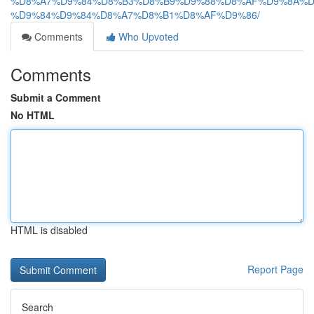
%D8%A7%D9%84%D8%B3%D8%B9%D9%88%D8%AF%D9%8A%D
%D9%84%D9%84%D8%A7%D8%B1%D8%AF%D9%86/
Comments
Who Upvoted
Comments
Submit a Comment
No HTML
HTML is disabled
Report Page
Search