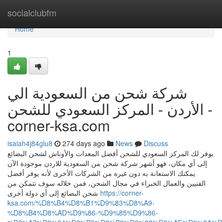
Home
socialclubfm
Home
1
شركة شحن من السعودية الي
الأردن - المركز السعودي للشحن -
corner-ksa.com
isaiah4j84glu8
274 days ago
News
Discuss
يوفر لك المركز السعودي للشحن أفضل المعدات والأوناش لشحن البضائع
إلى أي مكان، فهو أشهر شركة شحن من السعودية للاردن موجودة الآن
يمكنك الاستعانة به دون غيره من الشركات الأخرى لأنه يوفر أفضل
الفنيين والعمال الخبراء في مجال الشحن، فمن خلاله سوف تتمكن من
شحن البضائع إلى أي دولة أخرى
https://corner-
ksa.com/%D8%B4%D8%B1%D9%83%D8%A9-
%D8%B4%D8%AD%D9%86-%D9%85%D9%86-