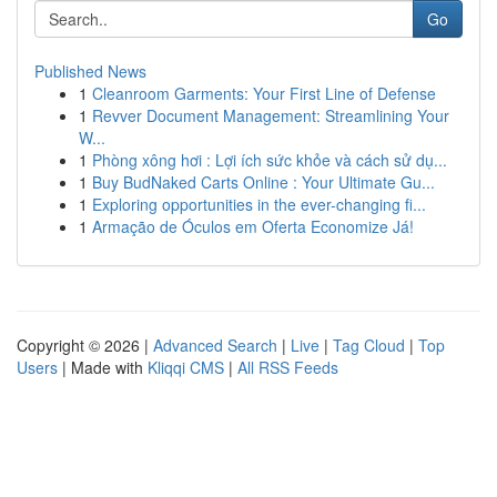
Go
Published News
1
Cleanroom Garments: Your First Line of Defense
1
Revver Document Management: Streamlining Your
W...
1
Phòng xông hơi : Lợi ích sức khỏe và cách sử dụ...
1
Buy BudNaked Carts Online : Your Ultimate Gu...
1
Exploring opportunities in the ever-changing fi...
1
Armação de Óculos em Oferta Economize Já!
Copyright © 2026 |
Advanced Search
|
Live
|
Tag Cloud
|
Top
Users
| Made with
Kliqqi CMS
|
All RSS Feeds