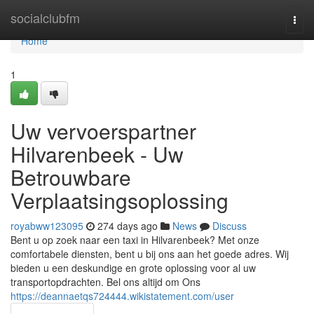
Home
socialclubfm
Togg
navi
Home
1
Uw vervoerspartner
Hilvarenbeek - Uw
Betrouwbare
Verplaatsingsoplossing
royabww123095
274 days ago
News
Discuss
Bent u op zoek naar een taxi in Hilvarenbeek? Met onze
comfortabele diensten, bent u bij ons aan het goede adres. Wij
bieden u een deskundige en grote oplossing voor al uw
transportopdrachten. Bel ons altijd om Ons
https://deannaetqs724444.wikistatement.com/user