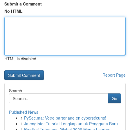
Submit a Comment
No HTML
HTML is disabled
Report Page
Search
Go
Published News
1
PySec.ma: Votre partenaire en cybersécurité
1
Jatengtoto: Tutorial Lengkap untuk Pengguna Baru
1
Prediksi Turnamen Global 2026 Mama Lauren: