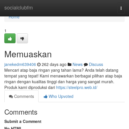
Home
socialclubfm
Togg
navi
Home
1
Memuaskan
janekedm639406
262 days ago
News
Discuss
Mencari atap baja ringan yang tahan lama? Anda telah datang
tempat yang tepat! Kami menawarkan berbagai pilihan atap baja
ringan dengan kualitas tinggi dan harga yang sangat murah.
Produk kami diproduksi dari
https://steelpro.web.id/
Comments
Who Upvoted
Comments
Submit a Comment
No HTML