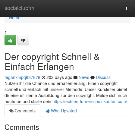
Home
socialclubfm
Togg
navi
Home
1
Der copyright Schnell &
Einfach Erlangen
teganxmpq637676
202 days ago
News
Discuss
Nutzen ihr die Chance und erhalten|erlang. Einen copyright
schnell und einfach mit unserer Methode. Unser Kursleiter bietet
dir eine effiziente Ausbildung zur den copyright. Melde sich noch
heute an und starte dein
https://echten-fuhrerscheinkaufen.com/
Comments
Who Upvoted
Comments