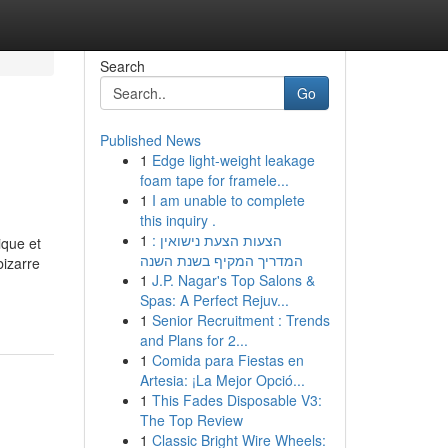
Search
Go
Published News
1
Edge light-weight leakage
foam tape for framele...
1
I am unable to complete
this inquiry .
1
הצעות הצעת נישואין :
ique et
המדריך המקיף בשנת השנה
bizarre
1
J.P. Nagar's Top Salons &
Spas: A Perfect Rejuv...
1
Senior Recruitment : Trends
and Plans for 2...
1
Comida para Fiestas en
Artesia: ¡La Mejor Opció...
1
This Fades Disposable V3:
The Top Review
1
Classic Bright Wire Wheels: