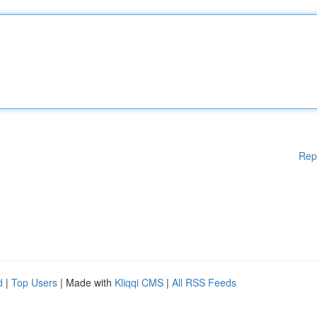
Rep
d
|
Top Users
| Made with
Kliqqi CMS
|
All RSS Feeds