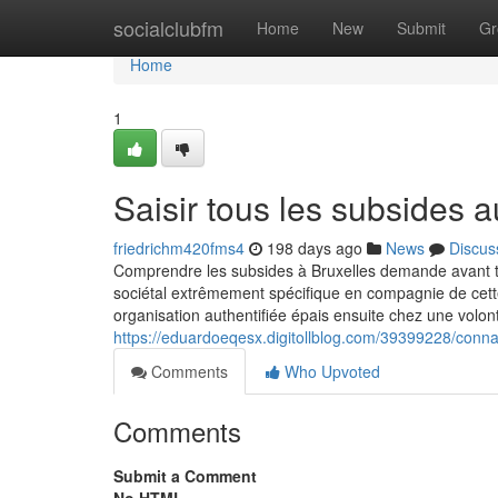
Home
socialclubfm
Home
New
Submit
Gr
Home
1
Saisir tous les subsides a
friedrichm420fms4
198 days ago
News
Discus
Comprendre les subsides à Bruxelles demande avant t
sociétal extrêmement spécifique en compagnie de cett
organisation authentifiée épais ensuite chez une volon
https://eduardoeqesx.digitollblog.com/39399228/connai
Comments
Who Upvoted
Comments
Submit a Comment