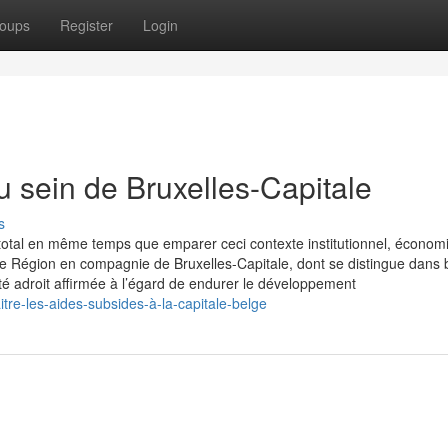
oups
Register
Login
u sein de Bruxelles-Capitale
s
otal en même temps que emparer ceci contexte institutionnel, économ
e Région en compagnie de Bruxelles-Capitale, dont se distingue dans 
té adroit affirmée à l’égard de endurer le développement
tre-les-aides-subsides-à-la-capitale-belge