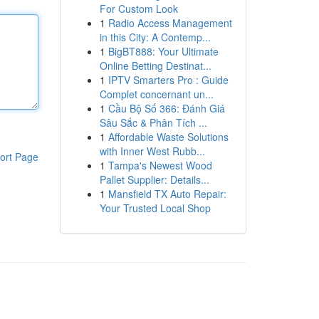
For Custom Look
1
Radio Access Management
in this City: A Contemp...
1
BigBT888: Your Ultimate
Online Betting Destinat...
1
IPTV Smarters Pro : Guide
Complet concernant un...
1
Cầu Bộ Số 366: Đánh Giá
Sâu Sắc & Phân Tích ...
1
Affordable Waste Solutions
with Inner West Rubb...
ort Page
1
Tampa's Newest Wood
Pallet Supplier: Details...
1
Mansfield TX Auto Repair:
Your Trusted Local Shop