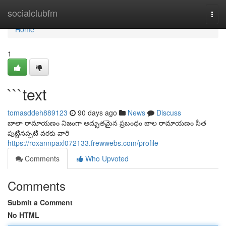
Home
socialclubfm
Togg
navi
Home
1
```text
tomasddeh889123
90 days ago
News
Discuss
బాలా రామాయణం నిజంగా అద్భుతమైన ప్రబంధం బాల రామాయణం సీత
పుట్టినప్పటి వరకు వారి
https://roxannpaxl072133.frewwebs.com/profile
Comments
Who Upvoted
Comments
Submit a Comment
No HTML