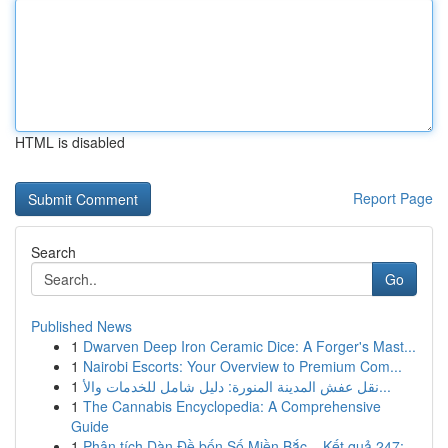
HTML is disabled
Report Page
Search
Go
Published News
1
Dwarven Deep Iron Ceramic Dice: A Forger's Mast...
1
Nairobi Escorts: Your Overview to Premium Com...
1
نقل عفش المدينة المنورة: دليل شامل للخدمات والأ...
1
The Cannabis Encyclopedia: A Comprehensive
Guide
1
Phân tích Dàn Đề bốn Số Miền Bắc – Kết quả 247:...