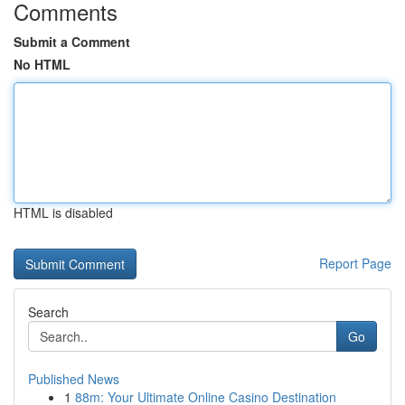
Comments
Submit a Comment
No HTML
HTML is disabled
Report Page
Search
Go
Published News
1
88m: Your Ultimate Online Casino Destination