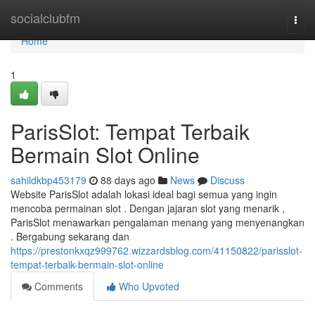
Home
socialclubfm
Togg
navi
Home
1
ParisSlot: Tempat Terbaik
Bermain Slot Online
sahildkbp453179
88 days ago
News
Discuss
Website ParisSlot adalah lokasi ideal bagi semua yang ingin
mencoba permainan slot . Dengan jajaran slot yang menarik ,
ParisSlot menawarkan pengalaman menang yang menyenangkan
. Bergabung sekarang dan
https://prestonkxqz999762.wizzardsblog.com/41150822/parisslot-
tempat-terbaik-bermain-slot-online
Comments
Who Upvoted