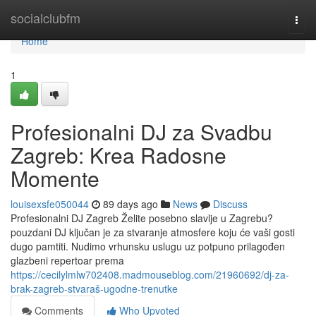
Home
socialclubfm
Togg
navi
Home
1
Profesionalni DJ za Svadbu
Zagreb: Krea Radosne
Momente
louisexsfe050044
89 days ago
News
Discuss
Profesionalni DJ Zagreb Želite posebno slavlje u Zagrebu?
pouzdani DJ ključan je za stvaranje atmosfere koju će vaši gosti
dugo pamtiti. Nudimo vrhunsku uslugu uz potpuno prilagođen
glazbeni repertoar prema
https://cecilylmlw702408.madmouseblog.com/21960692/dj-za-
brak-zagreb-stvaraš-ugodne-trenutke
Comments
Who Upvoted