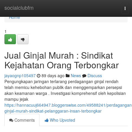
Home
socialclubfm
Tog
navi
Home
1
Jual Ginjal Murah : Sindikat
Kejahatan Orang Terbongkar
jayaognp105497
89 days ago
News
Discuss
Pengungkapan jaringan terlarang perdagangan ginjal rendah
telah memicu kehebohan publik dan menggemparkan persepsi
akan keamanan warga . Investigasi komprehensif oleh kepolisian
mampu jejak
https://hannacuuj664947.bloggerswise.com/49588241/perdagangan
ginjal-murah-sindikat-pelanggaran-insan-terbongkar
Comments
Who Upvoted