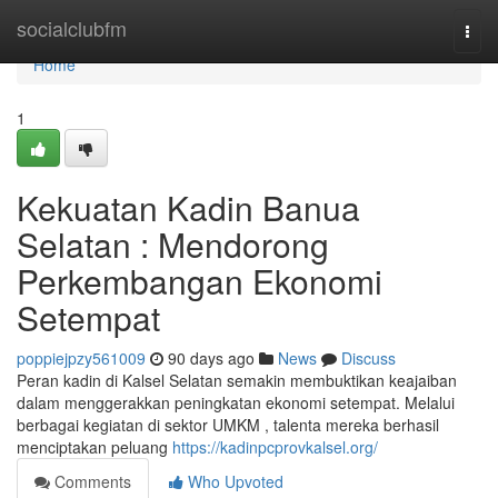
Home
socialclubfm
Togg
navi
Home
1
Kekuatan Kadin Banua
Selatan : Mendorong
Perkembangan Ekonomi
Setempat
poppiejpzy561009
90 days ago
News
Discuss
Peran kadin di Kalsel Selatan semakin membuktikan keajaiban
dalam menggerakkan peningkatan ekonomi setempat. Melalui
berbagai kegiatan di sektor UMKM , talenta mereka berhasil
menciptakan peluang
https://kadinpcprovkalsel.org/
Comments
Who Upvoted