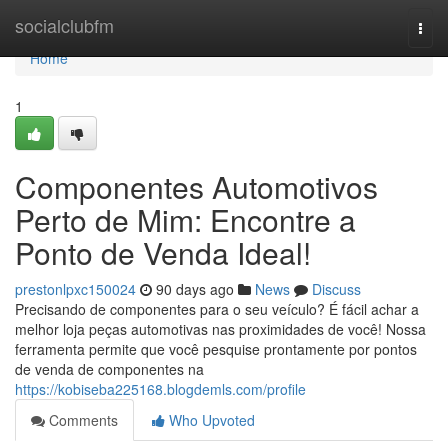
Home
socialclubfm
Togg
navi
Home
1
Componentes Automotivos
Perto de Mim: Encontre a
Ponto de Venda Ideal!
prestonlpxc150024
90 days ago
News
Discuss
Precisando de componentes para o seu veículo? É fácil achar a
melhor loja peças automotivas nas proximidades de você! Nossa
ferramenta permite que você pesquise prontamente por pontos
de venda de componentes na
https://kobiseba225168.blogdemls.com/profile
Comments
Who Upvoted