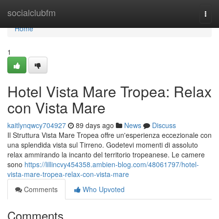
Home
socialclubfm
Togg
navi
Home
1
Hotel Vista Mare Tropea: Relax
con Vista Mare
kaitlynqwcy704927
89 days ago
News
Discuss
Il Struttura Vista Mare Tropea offre un'esperienza eccezionale con
una splendida vista sul Tirreno. Godetevi momenti di assoluto
relax ammirando la incanto del territorio tropeanese. Le camere
sono
https://lillincvy454358.ambien-blog.com/48061797/hotel-
vista-mare-tropea-relax-con-vista-mare
Comments
Who Upvoted
Comments