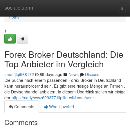
Home
socialclubfm
Togg
navi
Home
1
Forex Broker Deutschland: Die
Top Anbieter im Vergleich
umairjfqi568172
89 days ago
News
Discuss
Die Suche nach einem passenden Forex Broker in Deutschland
kann herausfordernd sein. Es gibt eine riesige Menge an Firmen ,
die Devisenhandel anbieten. In diesem Überblick stellen wir einige
der
https://carlyhwsz699377.fliplife-wiki.com/user
Comments
Who Upvoted
Comments