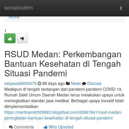
Home
socialclubfm
Togg
navi
Home
1
RSUD Medan: Perkembangan
Bantuan Kesehatan di Tengah
Situasi Pandemi
asiyaoobk930475
88 days ago
News
Discuss
Meskipun di tengah tantangan dari pandemi pandemi COVID-19,
Rumah Sakit Umum Daerah Medan terus melakukan upaya untuk
meningkatkan standar jasa medikal. Berbagai upaya inovatif telah
diimplementasikan
https://martinamiir929683.blogstival.com/62867641/rsud-medan-
peningkatan-bantuan-kesehatan-di-tengah-situasi-pandemi
Comments
Who Upvoted