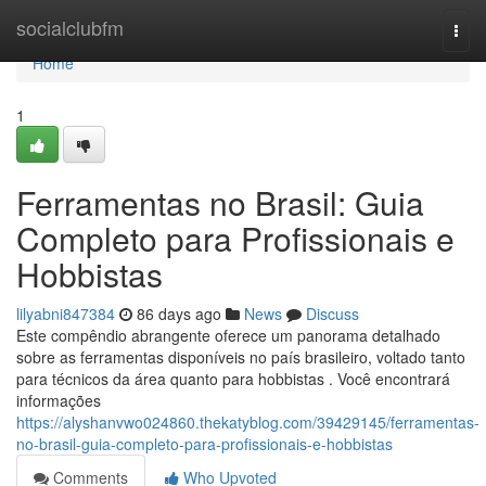
Home
socialclubfm
Togg
navi
Home
1
Ferramentas no Brasil: Guia
Completo para Profissionais e
Hobbistas
lilyabni847384
86 days ago
News
Discuss
Este compêndio abrangente oferece um panorama detalhado
sobre as ferramentas disponíveis no país brasileiro, voltado tanto
para técnicos da área quanto para hobbistas . Você encontrará
informações
https://alyshanvwo024860.thekatyblog.com/39429145/ferramentas-
no-brasil-guia-completo-para-profissionais-e-hobbistas
Comments
Who Upvoted