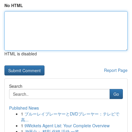
No HTML
HTML is disabled
Report Page
Search
Go
Published News
1
ブルーレイプレーヤーとDVDプレーヤー：テレビで
高...
1
9Wickets Agent List: Your Complete Overview
1
J9平台： 精彩 促销 活动 一览